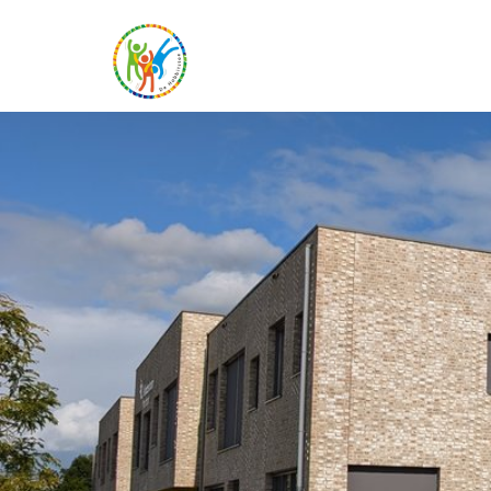
Home
Onze school
Praktische informatie
Medezeggenschap
Vacatures
Ik zoek een school