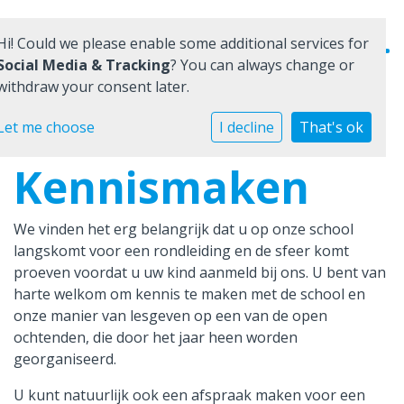
Hi! Could we please enable some additional services for
Social Media & Tracking
? You can always change or
withdraw your consent later.
Home
Let me choose
I decline
That's ok
Kennismaken
Onze school
Praktische informatie
We vinden het erg belangrijk dat u op onze school
langskomt voor een rondleiding en de sfeer komt
Medezeggenschap
proeven voordat u uw kind aanmeld bij ons. U bent van
Vacatures
harte welkom om kennis te maken met de school en
onze manier van lesgeven op een van de open
Ik zoek een school
ochtenden, die door het jaar heen worden
georganiseerd.
U kunt natuurlijk ook een afspraak maken voor een