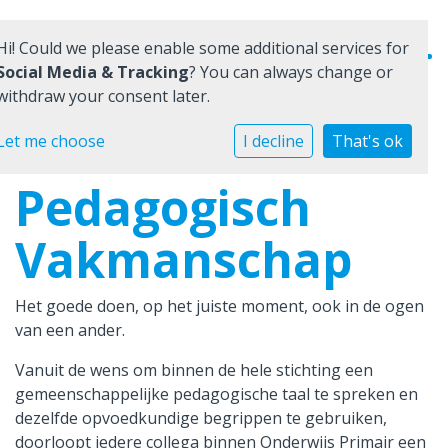
Hi! Could we please enable some additional services for
Social Media & Tracking
? You can always change or
withdraw your consent later.
Home
Let me choose
I decline
That's ok
Pedagogisch
Onze school
Praktische informatie
Vakmanschap
Medezeggenschap
Het goede doen, op het juiste moment, ook in de ogen
Vacatures
van een ander.
Vanuit de wens om binnen de hele stichting een
Ik zoek een school
gemeenschappelijke pedagogische taal te spreken en
dezelfde opvoedkundige begrippen te gebruiken,
doorloopt iedere collega binnen Onderwijs Primair een