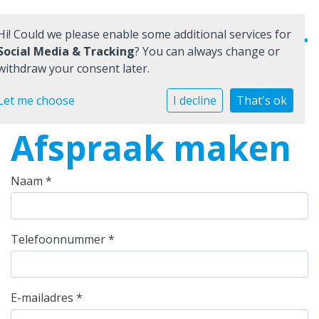
Hi! Could we please enable some additional services for
Social Media & Tracking
? You can always change or
withdraw your consent later.
Home
Let me choose
I decline
That's ok
Afspraak maken
Onze school
Praktische informatie
Naam
*
Medezeggenschap
Vacatures
Telefoonnummer
*
Ik zoek een school
E-mailadres
*