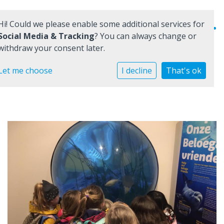
Hi! Could we please enable some additional services for
Social Media & Tracking
? You can always change or
withdraw your consent later.
Home
Let me choose
I decline
That's ok
Onze school
Praktische informatie
Medezeggenschap
Vacatures
Ik zoek een school