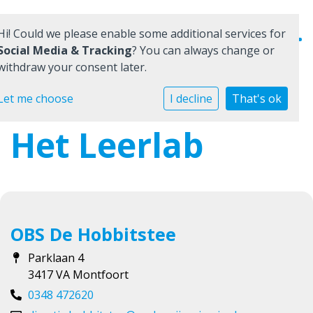
Hi! Could we please enable some additional services for
Social Media & Tracking
? You can always change or
withdraw your consent later.
Home
Let me choose
I decline
That's ok
Het Leerlab
Onze school
Praktische informatie
Medezeggenschap
Vacatures
OBS De Hobbitstee
Parklaan 4
Ik zoek een school
3417 VA Montfoort
0348 472620